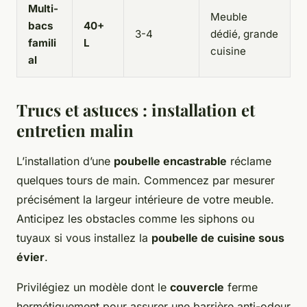
Multi-
Meuble
bacs
40+
3-4
dédié, grande
famili
L
cuisine
al
Trucs et astuces : installation et
entretien malin
L’installation d’une
poubelle encastrable
réclame
quelques tours de main. Commencez par mesurer
précisément la largeur intérieure de votre meuble.
Anticipez les obstacles comme les siphons ou
tuyaux si vous installez la
poubelle de cuisine sous
évier
.
Privilégiez un modèle dont le
couvercle
ferme
hermétiquement pour assurer une barrière anti-odeur