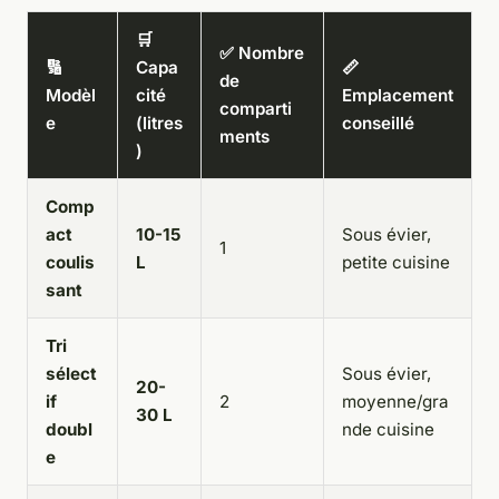
🛒
✅ Nombre
🔢
Capa
📏
de
Modèl
cité
Emplacement
comparti
e
(litres
conseillé
ments
)
Comp
act
10-15
Sous évier,
1
coulis
L
petite cuisine
sant
Tri
sélect
Sous évier,
20-
if
2
moyenne/gra
30 L
doubl
nde cuisine
e